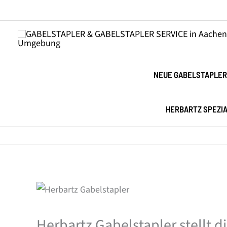
Zum
Inhalt
springen
NEUE GABELSTAPLER
HERBARTZ SPEZI
Herbartz Gabelstapler stellt d