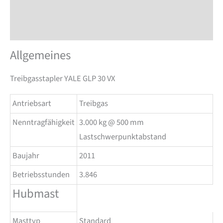
Beschreibung
Zusätzliche Information
Allgemeines
Treibgasstapler YALE GLP 30 VX
Antriebsart
Treibgas
Nenntragfähigkeit
3.000 kg @ 500 mm
Lastschwerpunktabstand
Baujahr
2011
Betriebsstunden
3.846
Hubmast
Masttyp
Standard