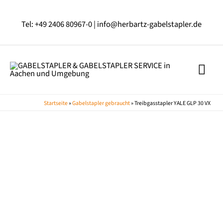
Zum
Inhalt
Tel: +49 2406 80967-0 |
info@herbartz-gabelstapler.de
springen
HAU
Startseite
»
Gabelstapler gebraucht
»
Treibgasstapler YALE GLP 30 VX