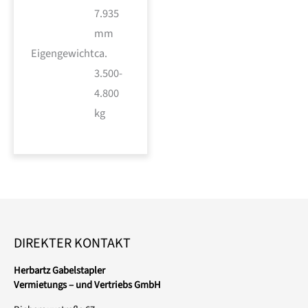
7.935
mm
Eigengewicht
ca.
3.500-
4.800
kg
DIREKTER KONTAKT
Herbartz Gabelstapler
Vermietungs – und Vertriebs GmbH