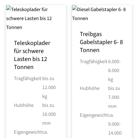
Treibgas
Gabelstapler 6- 8
Teleskoplader
Tonnen
für schwere
Lasten bis 12
Tragfähigkeit
6.000-
Tonnen
8.000
Tragfähigkeit
bis zu
kg
12.000
Hubhöhe
bis zu
kg
7.000
Hubhöhe
bis zu
mm
18.000
Eigengewicht
ca.
mm
9.000-
Eigengewicht
ca.
14.000