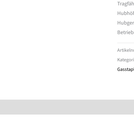
Tragfäh
Hubhö
Hubger
Betrie
Artikel
Kategor
Gasstap