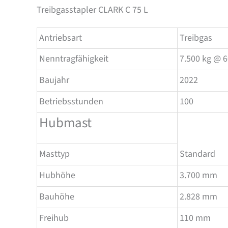
Treibgasstapler CLARK C 75 L
Antriebsart
Treibgas
Nenntragfähigkeit
7.500 kg @ 
Baujahr
2022
Betriebsstunden
100
Hubmast
Masttyp
Standard
Hubhöhe
3.700 mm
Bauhöhe
2.828 mm
Freihub
110 mm