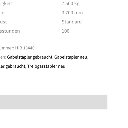
igkeit
7.500 kg
he
3.700 mm
üst
Standard
bsstunden
100
nummer:
HIB 13440
ien:
Gabelstapler gebraucht
,
Gabelstapler neu
,
ler gebraucht
,
Treibgasstapler neu